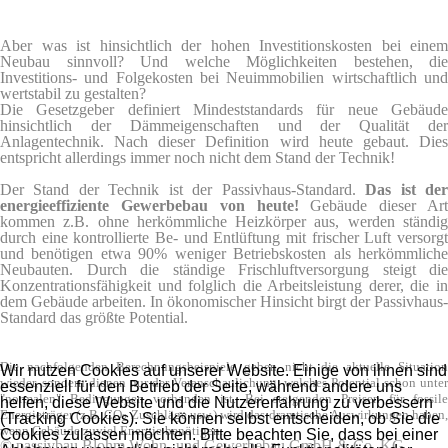
hallenbau, gewerbebau preise
Aber was ist hinsichtlich der hohen Investitionskosten bei einem
Neubau sinnvoll? Und welche Möglichkeiten bestehen, die
Investitions- und Folgekosten bei Neuimmobilien wirtschaftlich und
wertstabil zu gestalten?
Die Gesetzgeber definiert Mindeststandards für neue Gebäude
hinsichtlich der Dämmeigenschaften und der Qualität der
Anlagentechnik. Nach dieser Definition wird heute gebaut. Dies
entspricht allerdings immer noch nicht dem Stand der Technik!
Der Stand der Technik ist der Passivhaus-Standard.
Das ist de
energieeffiziente Gewerbebau von heute!
Gebäude dieser Art
kommen z.B. ohne herkömmliche Heizkörper aus, werden ständig
durch eine kontrollierte Be- und Entlüftung mit frischer Luft versorgt
und benötigen etwa 90% weniger Betriebskosten als herkömmliche
Neubauten. Durch die ständige Frischluftversorgung steigt die
Konzentrationsfähigkeit und folglich die Arbeitsleistung derer, die in
dem Gebäude arbeiten. In ökonomischer Hinsicht birgt der Passivhaus-
Standard das größte Potential.
Die nachfolgenden Berechnungsbeispiele geben nicht die aktuelle Situation
Wir nutzen Cookies auf unserer Website. Einige von ihnen sind
wieder, sondern dienen nur der Veranschaulichung, welches Potential schon unter
essenziell für den Betrieb der Seite, während andere uns
"normalen" Bedingungen vorhanden ist. Bei steigenden Preisen für fossile
helfen, diese Website und die Nutzererfahrung zu verbessern
Energieträger (z.B. CO
Zuschläge usw.) wird das dramtische Auswirkungen haben
(Tracking Cookies). Sie können selbst entscheiden, ob Sie die
2
wenn Gebäude zuviel Energie benötigen.
Cookies zulassen möchten. Bitte beachten Sie, dass bei einer
© passivbau Blohm Wohn- und Gewerbebau GmbH & Co. KG