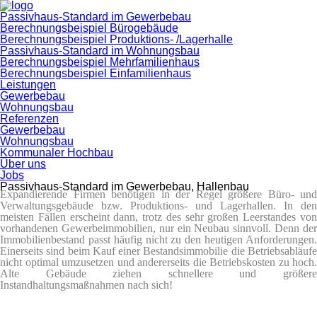
Passivhaus-Standard im Gewerbebau
Berechnungsbeispiel Bürogebäude
Berechnungsbeispiel Produktions- /Lagerhalle
Passivhaus-Standard im Wohnungsbau
Berechnungsbeispiel Mehrfamilienhaus
Berechnungsbeispiel Einfamilienhaus
Leistungen
Gewerbebau
Wohnungsbau
Referenzen
Gewerbebau
Wohnungsbau
Kommunaler Hochbau
Über uns
Jobs
Passivhaus-Standard im Gewerbebau, Hallenbau
Expandierende Firmen benötigen in der Regel größere Büro- und
Verwaltungsgebäude bzw. Produktions- und Lagerhallen.
In den
meisten Fällen erscheint dann, trotz des sehr großen Leerstandes von
vorhandenen Gewerbeimmobilien, nur ein Neubau sinnvoll. Denn der
Immobilienbestand passt häufig nicht zu den heutigen Anforderungen.
Einerseits sind beim Kauf einer Bestandsimmobilie die Betriebsabläufe
nicht optimal umzusetzen und andererseits die Betriebskosten zu hoch.
Alte Gebäude ziehen schnellere und größere
Instandhaltungsmaßnahmen nach sich!