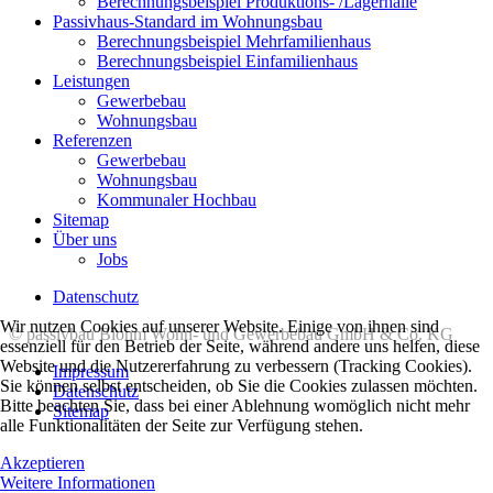
Berechnungsbeispiel Produktions- /Lagerhalle
Passivhaus-Standard im Wohnungsbau
Berechnungsbeispiel Mehrfamilienhaus
Berechnungsbeispiel Einfamilienhaus
Leistungen
Gewerbebau
Wohnungsbau
Referenzen
Gewerbebau
Wohnungsbau
Kommunaler Hochbau
Sitemap
Über uns
Jobs
Datenschutz
Wir nutzen Cookies auf unserer Website. Einige von ihnen sind
© passivbau Blohm Wohn- und Gewerbebau GmbH & Co. KG
essenziell für den Betrieb der Seite, während andere uns helfen, diese
Website und die Nutzererfahrung zu verbessern (Tracking Cookies).
Impressum
Sie können selbst entscheiden, ob Sie die Cookies zulassen möchten.
Datenschutz
Bitte beachten Sie, dass bei einer Ablehnung womöglich nicht mehr
Sitemap
alle Funktionalitäten der Seite zur Verfügung stehen.
Akzeptieren
Weitere Informationen